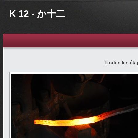
K 12 - か十二
Toutes les éta