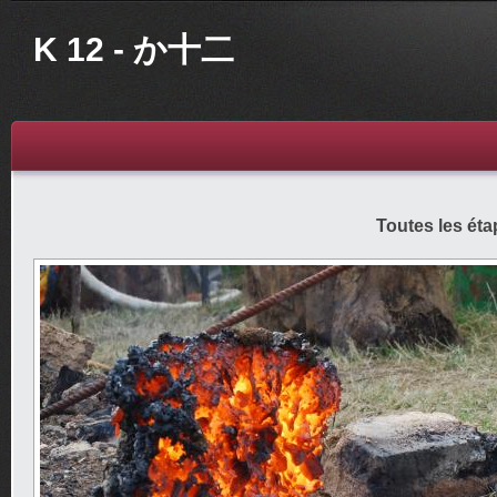
K 12 - か十二
Toutes les éta