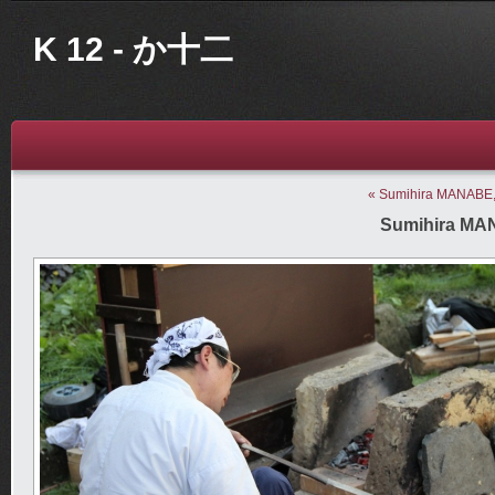
K 12 - か十二
« Sumihira MANABE,
Sumihira MAN