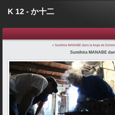
K 12 - か十二
« Sumihira MANABE dans la forge de Domi
Sumihira MANABE dans