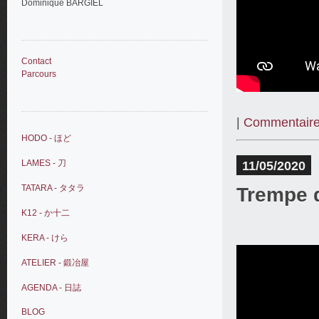
Dominique BARGIEL
Contact
Parcours
|
Commentaire
HODO - ほど
LAMES - 刀
11/05/2020
TATARA - タタラ
Trempe d
K12 - か十二
KERA - けら
ATELIER - 鍛冶屋
AGENDA - 日誌
BLOG