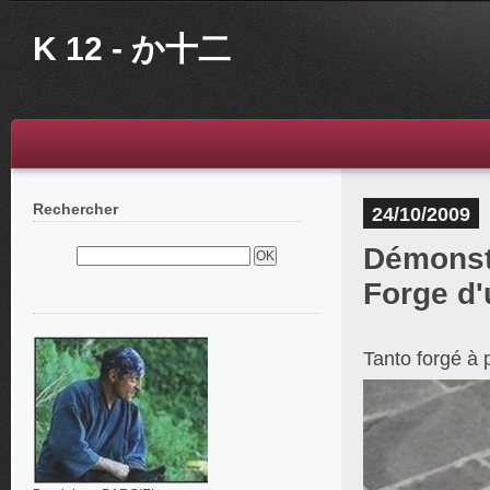
K 12 - か十二
Rechercher
24/10/2009
Démonstr
Forge d'
Tanto forgé à 