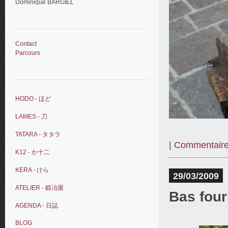
Dominique BARGIEL
Contact
Parcours
HODO - ほど
LAMES - 刀
TATARA - タタラ
|
Commentaire
K12 - か十二
KERA - けら
29/03/2009
ATELIER - 鍛冶屋
Bas fou
AGENDA - 日誌
BLOG