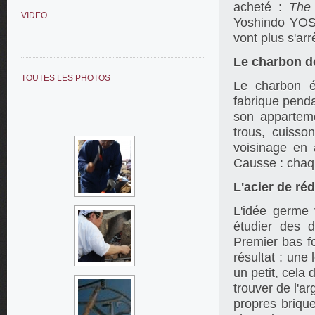
acheté :
The
VIDEO
Yoshindo YOSH
vont plus s'arr
Le charbon d
TOUTES LES PHOTOS
Le charbon é
fabrique penda
son apparteme
trous, cuisso
voisinage en 
Causse : chaq
L'acier de ré
L'idée germe
étudier des d
Premier bas f
résultat : une
un petit, cela 
trouver de l'a
propres brique