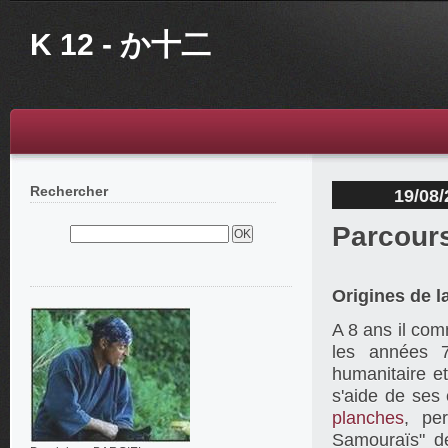
K 12 - か十二
Rechercher
19/08/
Parcour
Origines de l
A 8 ans il com
les années
humanitaire e
s'aide de ses
planches
, pe
Samouraïs" d