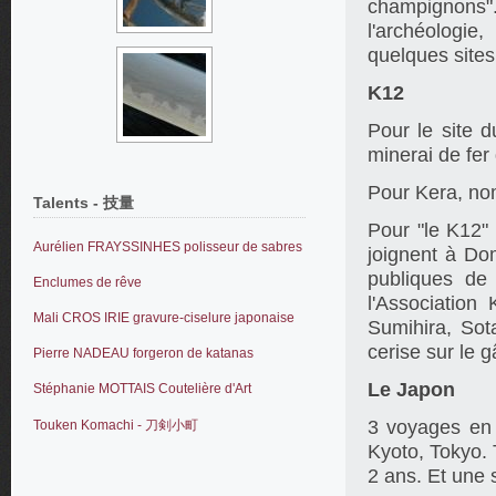
champignons".
l'archéologie
quelques sites 
K12
Pour le site 
minerai de fer q
Pour Kera, nom
Talents - 技量
Pour "le K12" 
Aurélien FRAYSSINHES polisseur de sabres
joignent à Do
publiques de
Enclumes de rêve
l'Associatio
Mali CROS IRIE gravure-ciselure japonaise
Sumihira, So
cerise sur le 
Pierre NADEAU forgeron de katanas
Le Japon
Stéphanie MOTTAIS Coutelière d'Art
3 voyages en 
Touken Komachi - 刀剣小町
Kyoto, Tokyo. 
2 ans. Et une s