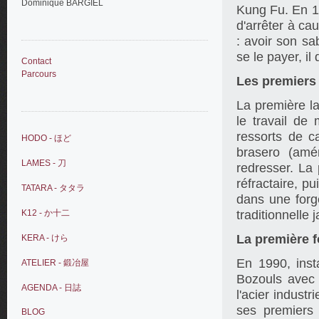
Dominique BARGIEL
Kung Fu. En 19
d'arrêter à ca
: avoir son sa
se le payer, il
Contact
Parcours
Les premiers
La première lam
le travail de
ressorts de 
HODO - ほど
brasero (amé
LAMES - 刀
redresser. La
réfractaire, p
TATARA - タタラ
dans une forg
traditionnelle 
K12 - か十二
La première 
KERA - けら
En 1990, inst
ATELIER - 鍛冶屋
Bozouls avec 
AGENDA - 日誌
l'acier indust
ses premiers l
BLOG