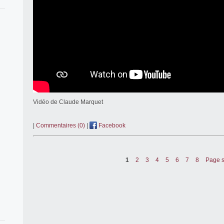
Vidéo de Claude Marquet
|
Commentaires (0)
|
Facebook
1
2
3
4
5
6
7
8
Page s