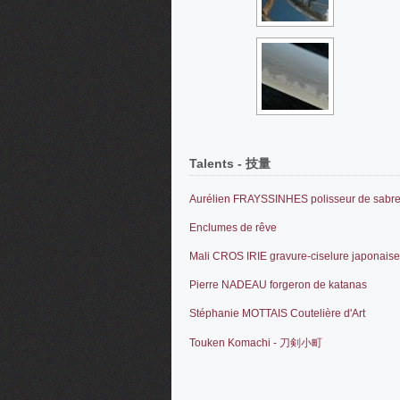
Talents - 技量
Aurélien FRAYSSINHES polisseur de sabr
Enclumes de rêve
Mali CROS IRIE gravure-ciselure japonaise
Pierre NADEAU forgeron de katanas
Stéphanie MOTTAIS Coutelière d'Art
Touken Komachi - 刀剣小町