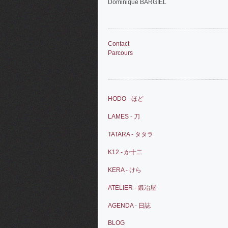
Dominique BARGIEL
Contact
Parcours
HODO - ほど
LAMES - 刀
TATARA - タタラ
K12 - か十二
KERA - けら
ATELIER - 鍛冶屋
AGENDA - 日誌
BLOG